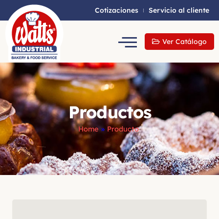
Cotizaciones
Servicio al cliente
Ver Catálogo
Productos
Home
»
Producto