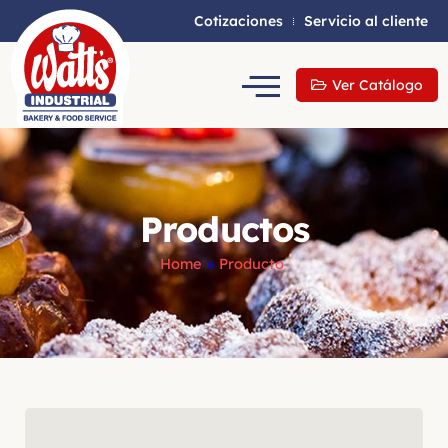
Cotizaciones
Servicio al cliente
Ver Catálogo
Productos
Home
»
Producto