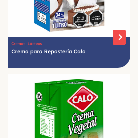
,
Cremas
Lácteos
Crema para Repostería Calo