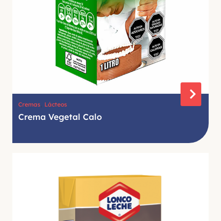
,
Cremas
Lácteos
Crema Vegetal Calo