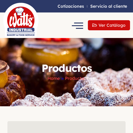
Cotizaciones
Servicio al cliente
Ver Catálogo
Productos
Home
»
Producto