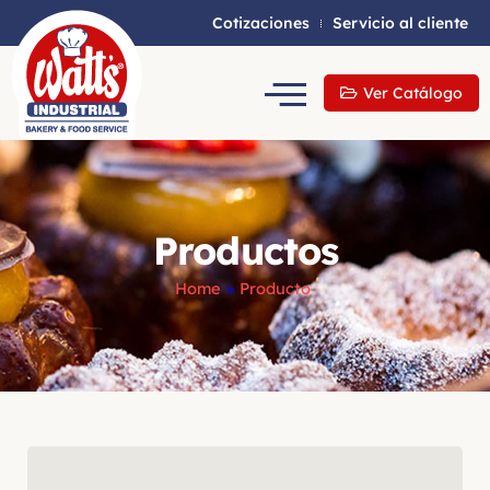
Cotizaciones
Servicio al cliente
Ver Catálogo
Productos
Home
»
Producto