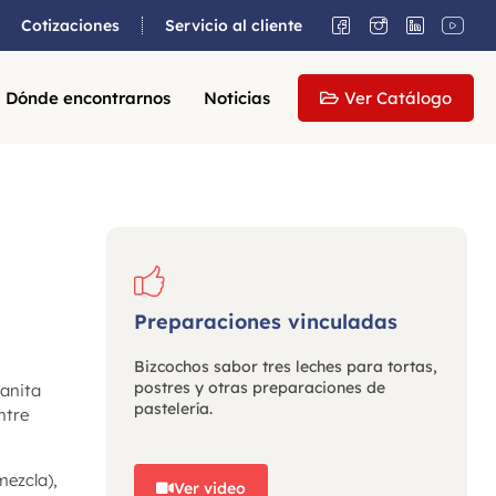
Cotizaciones
Servicio al cliente
Dónde encontrarnos
Noticias
Ver Catálogo
Preparaciones vinculadas
Bizcochos sabor tres leches para tortas,
postres y otras preparaciones de
uanita
pastelería.
ntre
mezcla),
Ver video