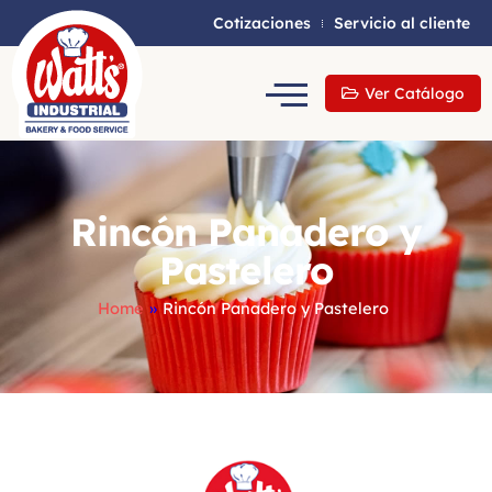
Cotizaciones
Servicio al cliente
Ver Catálogo
Rincón Panadero y
Pastelero
Home
»
Rincón Panadero y Pastelero