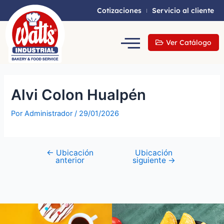
Cotizaciones
Servicio al cliente
Ver Catálogo
Alvi Colon Hualpén
Por
Administrador
/
29/01/2026
←
Ubicación
Ubicación
anterior
siguiente
→