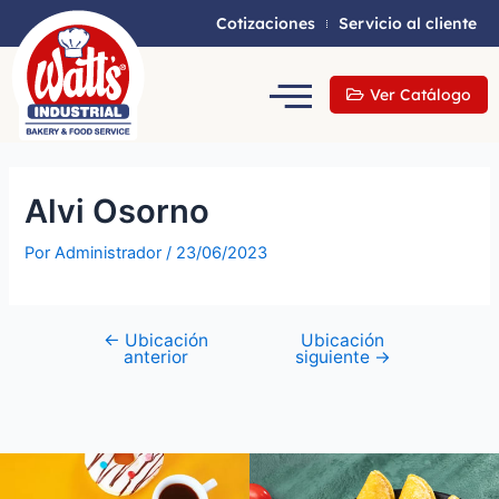
Cotizaciones
Servicio al cliente
Ver Catálogo
Alvi Osorno
Por
Administrador
/
23/06/2023
←
Ubicación
Ubicación
anterior
siguiente
→