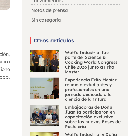
Lanzamientos
Notas de prensa
Sin categoría
Otros artículos
Watt’s Industrial fue
ión,
parte del Science &
itirá
Cooking World Congress
Chile 2026 junto a Frito
Tiene
Master
cado.
Experiencia Frito Master
reunió a estudiantes y
profesionales en una
jornada dedicada a la
ciencia de la fritura
Embajadoras de Doña
Juanita participaron en
capacitación exclusiva
sobre las nuevas Bases de
Pastelería
Watt’s Industrial y Doña