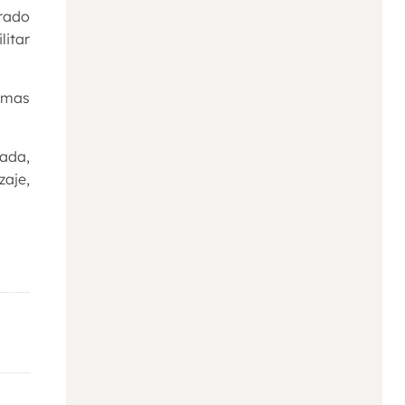
erado
litar
timas
nada,
aje,