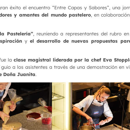
gran éxito el encuentro “Entre Capas y Sabores”, una jo
edores y amantes del mundo pastelero
, en colaboració
la Pastelería”
, reuniendo a representantes del rubro e
nspiración
y
el desarrollo de
nuevas propuestas par
fue la
clase magistral liderada por la chef Eva Stopp
guio a los asistentes a través de una demostración en v
de Doña Juanita
.