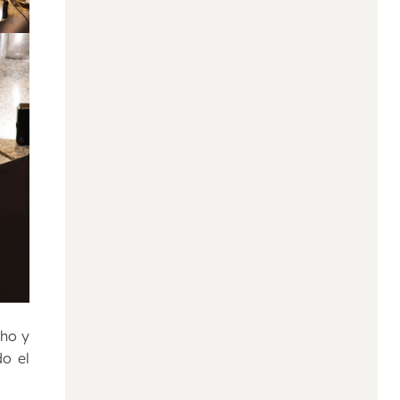
cho y
do el