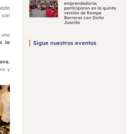
emprendedoras
rnada
participaron en la quinta
versión de Rompe
n con
Barreras con Doña
Juanita
n una
a la
Sigue nuestros eventos
lova
,
ivo y