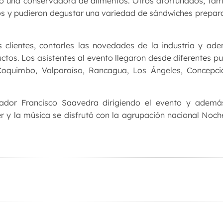
anó una conservadora de alimentos. Otros afortunados, ta
os y pudieron degustar una variedad de sándwiches prepa
 clientes, contarles las novedades de la industria y ad
ctos. Los asistentes al evento llegaron desde diferentes p
Coquimbo, Valparaíso, Rancagua, Los Ángeles, Concepci
ador Francisco Saavedra dirigiendo el evento y además
r y la música se disfrutó con la agrupación nacional Noc