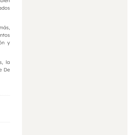
mbién
rados
emás,
untos
ón y
, la
he De