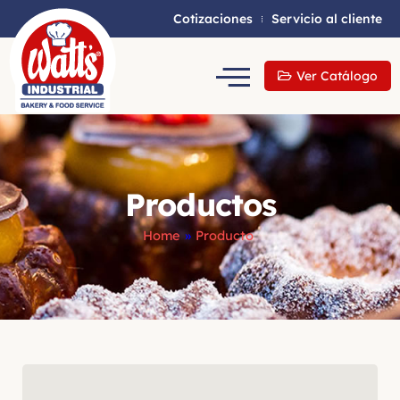
Cotizaciones
Servicio al cliente
Ver Catálogo
Productos
Home
»
Producto