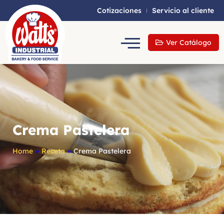
Cotizaciones
Servicio al cliente
Ver Catálogo
Crema Pastelera
Home
»
Receta
»
Crema Pastelera