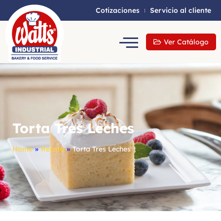
Cotizaciones
Servicio al cliente
Ver Catálogo
Torta Tres Leches
Home
»
Receta
»
Torta Tres Leches