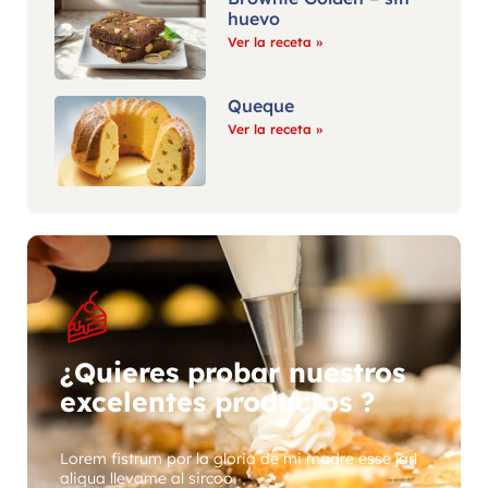
huevo
Ver la receta »
Queque
Ver la receta »
¿Quieres probar nuestros
excelentes productos ?
Lorem fistrum por la gloria de mi madre esse jarl
aliqua llevame al sircoo.