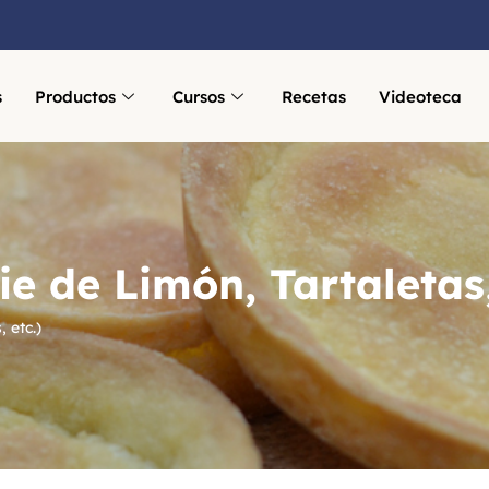
s
Productos
Cursos
Recetas
Videoteca
e de Limón, Tartaletas,
 etc.)