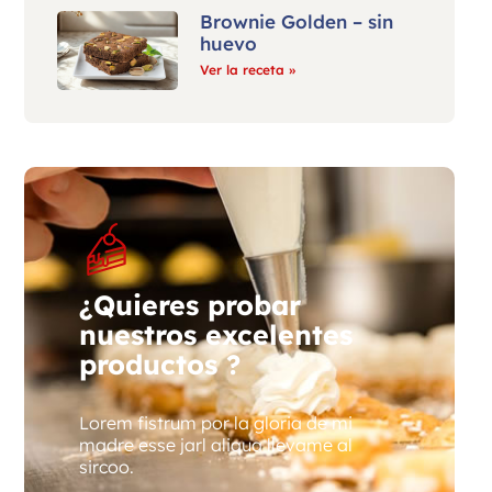
Brownie Golden – sin
huevo
Ver la receta »
¿Quieres probar
nuestros excelentes
productos ?
Lorem fistrum por la gloria de mi
madre esse jarl aliqua llevame al
sircoo.