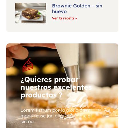
Brownie Golden – sin
huevo
Ver la receta »
¿Quieres probar
nuestros excelentes
productos ?
Lorem fistrum por la gloria de mi
madre esse jarl aliqua llevame al
sircoo.