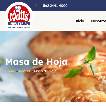
+562 2441 4000
Inicio
Nosotro
Masa de Hoja
Home
»
Receta
»
Masa de Hoja