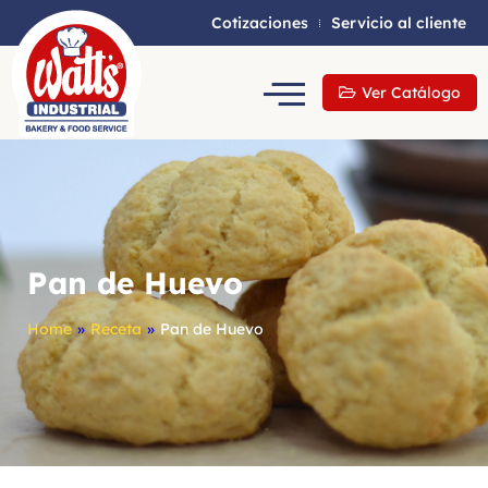
Cotizaciones
Servicio al cliente
Ver Catálogo
Pan de Huevo
Home
»
Receta
»
Pan de Huevo