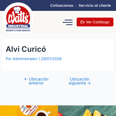
Cotizaciones
Servicio al cliente
Ver Catálogo
Alvi Curicó
Por
Administrador
/
29/01/2026
←
Ubicación
Ubicación
anterior
siguiente
→