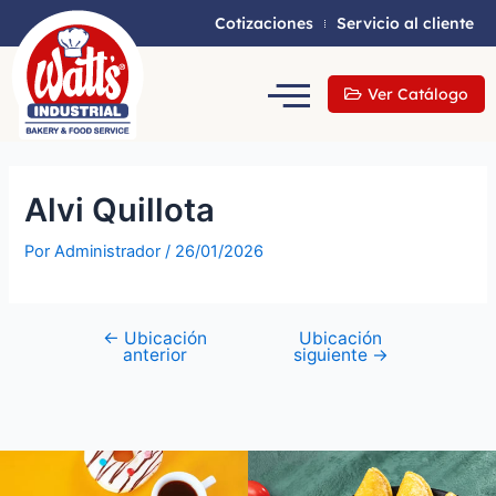
Cotizaciones
Servicio al cliente
Ver Catálogo
Alvi Quillota
Por
Administrador
/
26/01/2026
←
Ubicación
Ubicación
anterior
siguiente
→